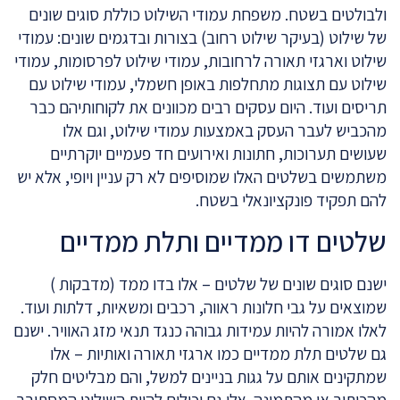
ולבולטים בשטח. משפחת עמודי השילוט כוללת סוגים שונים
של שילוט (בעיקר שילוט רחוב) בצורות ובדגמים שונים: עמודי
שילוט וארגזי תאורה לרחובות, עמודי שילוט לפרסומות, עמודי
שילוט עם תצוגות מתחלפות באופן חשמלי, עמודי שילוט עם
תריסים ועוד. היום עסקים רבים מכוונים את לקוחותיהם כבר
מהכביש לעבר העסק באמצעות עמודי שילוט, וגם אלו
שעושים תערוכות, חתונות ואירועים חד פעמיים יוקרתיים
משתמשים בשלטים האלו שמוסיפים לא רק עניין ויופי, אלא יש
להם תפקיד פונקציונאלי בשטח.
שלטים דו ממדיים ותלת ממדיים
ישנם סוגים שונים של שלטים – אלו בדו ממד (מדבקות )
שמוצאים על גבי חלונות ראווה, רכבים ומשאיות, דלתות ועוד.
לאלו אמורה להיות עמידות גבוהה כנגד תנאי מזג האוויר. ישנם
גם שלטים תלת ממדיים כמו ארגזי תאורה ואותיות – אלו
שמתקינים אותם על גגות בניינים למשל, והם מבליטים חלק
מהכיתוב או מהתמונה. אלו גם יכולים להיות השילוט המסתובב